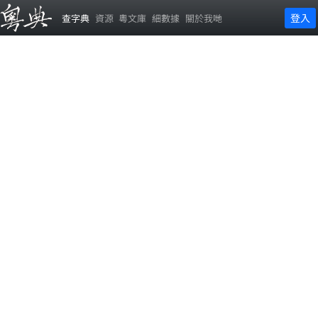
登入
查字典
資源
粵文庫
細數據
關於我哋