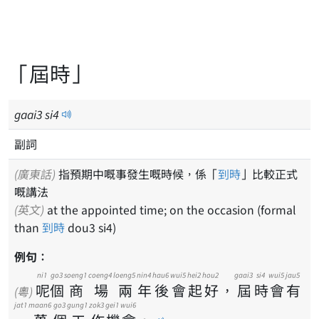
「屆時」
gaai
3
si
4
副詞
(廣東話)
指預期中嘅事發生嘅時候，係「
到時
」比較正式
嘅講法
(英文)
at the appointed time; on the occasion (formal
than
到時
dou3 si4)
例句：
ni1
go3
soeng1
coeng4
loeng5
nin4
hau6
wui5
hei2
hou2
gaai3
si4
wui5
jau5
呢
個
商
場
兩
年
後
會
起
好
，
屆
時
會
有
(粵)
jat1
maan6
go3
gung1
zok3
gei1
wui6