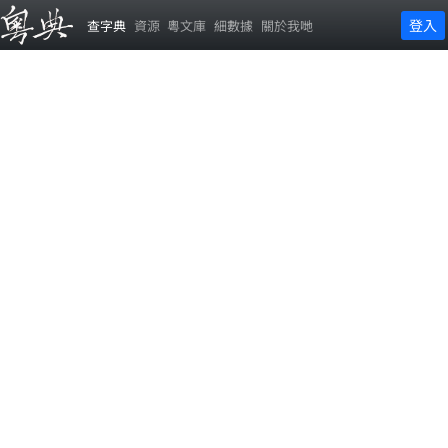
登入
查字典
資源
粵文庫
細數據
關於我哋