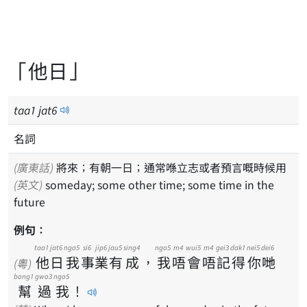
「他日」
taa
1
jat
6
名詞
(廣東話)
將來；有朝一日；通常喺立志或者預言嘅時候用
(英文)
someday; some other time; some time in the
future
例句：
taa1
jat6
ngo5
si6
jip6
jau5
sing4
ngo5
m4
wui5
m4
gei3
dak1
nei5
dei6
他
日
我
事
業
有
成
，
我
唔
會
唔
記
得
你
哋
(粵)
bong1
gwo3
ngo5
幫
過
我
！