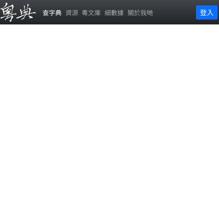
登入
查字典
資源
粵文庫
細數據
關於我哋