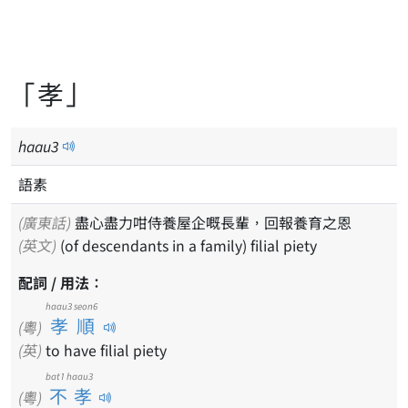
「孝」
haau
3
語素
(廣東話)
盡心盡力咁侍養屋企嘅長輩，回報養育之恩
(英文)
(of descendants in a family) filial piety
配詞 / 用法：
haau3 seon6
孝順
(粵)
(英)
to have filial piety
bat1 haau3
不孝
(粵)