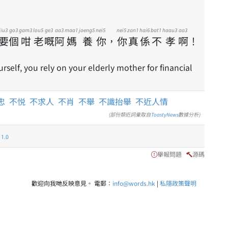
jiu3
go3
gam3
lou5
ge3
aa3
maa1
joeng5
nei5
nei5
zan1
hai6
bat1
haau3
aa3
要
個
咁
老
嘅
阿
媽
養
你
，
你
真
係
不
孝
啊
！
rself, you rely on your elderly mother for financial
忠
不悦
不求人
不肖
不舉
不識抬舉
不近人情
(部份類近詞彙取自
ToastyNews
數據分析)
.0
舉報問題
源碼
歡迎向我哋反映意見。 電郵：
info@words.hk
|
私隱政策聲明