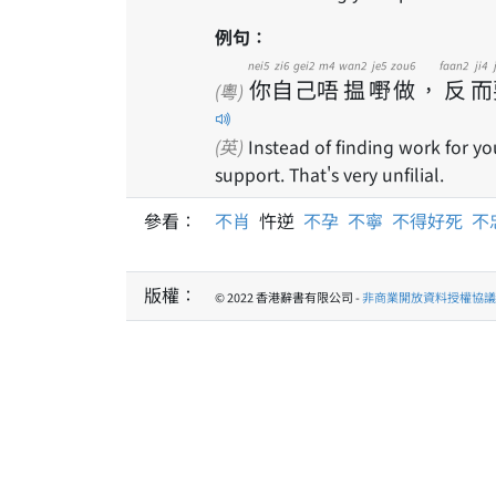
例句：
nei5
zi6
gei2
m4
wan2
je5
zou6
faan2
ji4
你
自
己
唔
揾
嘢
做
，
反
而
(粵)
(英)
Instead of finding work for you
support. That's very unfilial.
參看：
不肖
忤逆
不孕
不寧
不得好死
不
版權：
© 2022 香港辭書有限公司 -
非商業開放資料授權協議 1