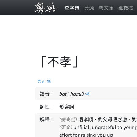
查字典
資源
粵文庫
細數據
「不孝」
第 #1 條
讀音：
bat
1
haau
3
詞性：
形容詞
解釋：
(廣東話)
唔孝順，對父母唔感激，對
(英文)
unfilial; ungrateful to your parents; treating them badly; not repaying their
effort for raising you up