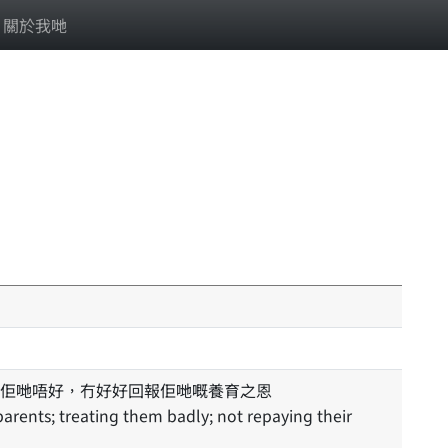
關於我哋
佢哋唔好，冇好好回報佢哋嘅養育之恩