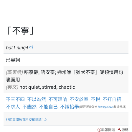
「不寧」
bat
1
ning
4
形容詞
(廣東話)
唔寧靜; 唔安寧; 通常喺「雞犬不寧」呢類慣用句
裏面用
(英文)
not quiet, stirred, chaotic
不三不四
不以為然
不可理喻
不安於室
不悦
不打自招
不求人
不盡然
不能自已
不識抬舉
(類近詞彙取自
ToastyNews
數據分析)
非商業開放資料授權協議 1.0
舉報問題
源碼