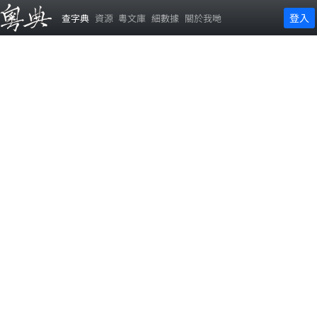
登入
查字典
資源
粵文庫
細數據
關於我哋