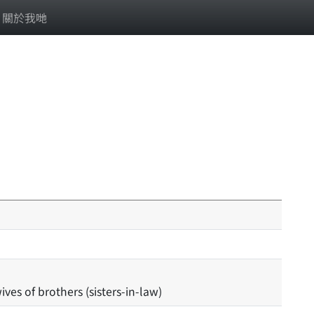
關於我哋
ves of brothers (sisters-in-law)