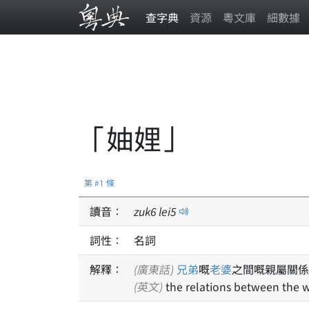
查字典
資源
粵文庫
細數據
「妯娌」
第 #1 條
讀音：
zuk
6
lei
5
詞性：
名詞
解釋：
(廣東話)
兄弟
嘅
老婆
之間嘅親屬關係
(英文)
the relations between the wi