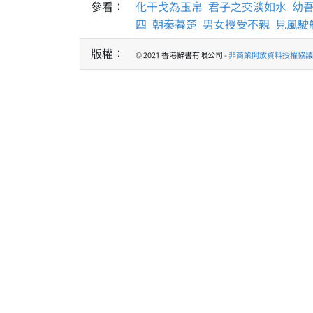
參看：
化干戈為玉帛
君子之交淡如水
幼
四
朝秦暮楚
男女授受不親
見風駛
版權：
© 2021 香港辭書有限公司 -
非商業開放資料授權協議 1