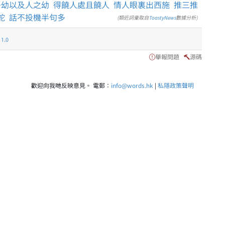
吾幼以及人之幼
得饒人處且饒人
情人眼裏出西施
推三推
舵
話不投機半句多
(類近詞彙取自
ToastyNews
數據分析)
.0
舉報問題
源碼
歡迎向我哋反映意見。 電郵：
info@words.hk
|
私隱政策聲明