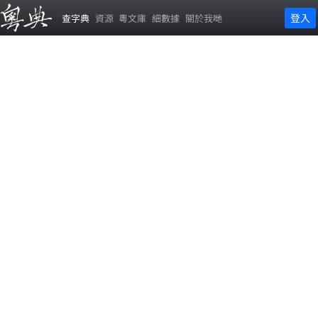
登入
查字典
資源
粵文庫
細數據
關於我哋