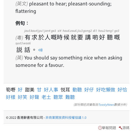
(英文)
pleasant to hear; pleasant-sounding;
flattering
例句：
jau5
kau4
jyu1
jan4
ge3
si4
hau6
zau6
jiu3
gong2
di1
hou2
teng1
ge3
有
求
於
人
嘅
時
候
就
要
講
啲
好
聽
嘅
(粵)
syut3
waa6
説
話
。
(英)
You should say something nice when asking
someone for a favour.
筍嘢
好
甜美
甘
好人事
悦耳
動聽
好仔
好吃懶做
好恰
好樣
好笑
好聲
老土
聽眾
難聽
(部份類近詞彙取自
ToastyNews
數據分析)
© 2022 香港辭書有限公司 -
非商業開放資料授權協議 1.0
舉報問題
源碼