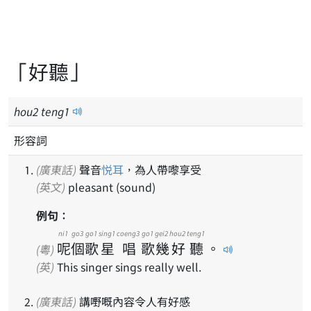
「好聽」
hou
2
teng
1
形容詞
(廣東話)
聲音
悦耳
，為人帶嚟享受
(英文)
pleasant (sound)
例句：
ni1
go3
go1
sing1
coeng3
go1
gei2
hou2
teng1
呢
個
歌
星
唱
歌
幾
好
聽
。
(粵)
(英)
This singer sings really well.
(廣東話)
講嘢嘅內容令人有好感