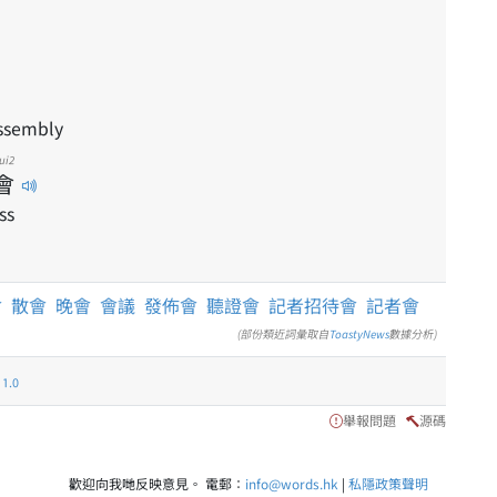
ssembly
ui2
會
ss
會
散會
晚會
會議
發佈會
聽證會
記者招待會
記者會
(部份類近詞彙取自
ToastyNews
數據分析)
.0
舉報問題
源碼
歡迎向我哋反映意見。 電郵：
info@words.hk
|
私隱政策聲明