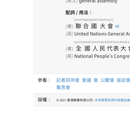
(英文)
general assembly
配詞 / 用法：
lyun4
hap6
gwok3
daai6
wui2
聯
合
國
大
會
(粵)
(英)
United Nations General A
cyun4
gwok3
jan4
man4
doi6
biu2
daai6
w
全
國
人
民
代
表
大
(粵)
(英)
National People's Congre
參看：
記者招待會
會議
會
公聽會
座談
集思會
版權：
© 2021 香港辭書有限公司 -
非商業開放資料授權協議 1