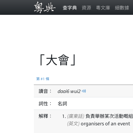
查字典
資源
粵文庫
細數據
「大會」
第 #1 條
讀音：
daai
6
wui
2
詞性：
名詞
解釋：
(廣東話)
負責舉辦某次活動嘅組
(英文)
organisers of an event