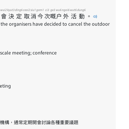
wui2
kyut3
ding6
ceoi2
siu1
gam1
ci3
ge3
wu6
ngoi6
wut6
dung6
會
決
定
取
消
今
次
嘅
户
外
活
動
。
 the organisers have decided to cancel the outdoor
 scale meeting; conference
eting
機構，通常定期開會討論各種重要議題