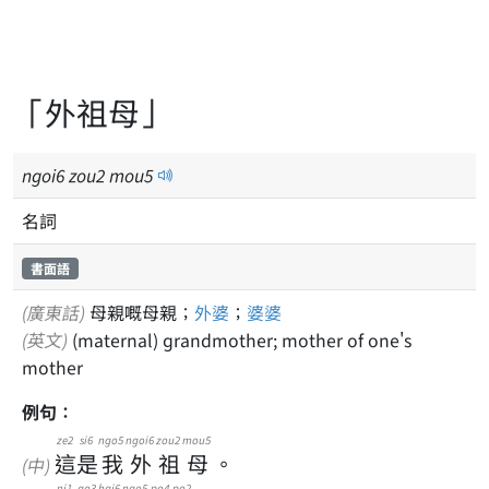
「外祖母」
ngoi
6
zou
2
mou
5
名詞
書面語
(廣東話)
母親嘅母親；
外婆
；
婆婆
(英文)
(maternal) grandmother; mother of one's
mother
例句：
ze2
si6
ngo5
ngoi6
zou2
mou5
這
是
我
外
祖
母
。
(中)
ni1
go3
hai6
ngo5
po4
po2