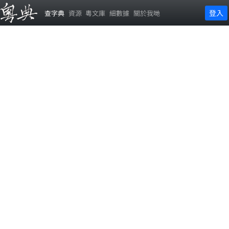
登入
查字典
資源
粵文庫
細數據
關於我哋