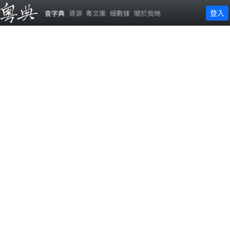
登入
查字典
資源
粵文庫
細數據
關於我哋