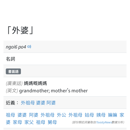
「外婆」
ngoi
6
po
4
名詞
書面語
(廣東話)
媽媽嘅媽媽
(英文)
grandmother; mother's mother
近義：
外祖母
婆婆
阿婆
祖母
婆婆
阿婆
外祖母
外公
外祖母
姑母
姨母
嫲嫲
家
婆
家母
家父
祖母
舅母
(部份類近詞彙取自
ToastyNews
數據分析)