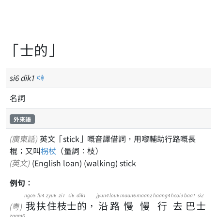
「士的」
si
6
dik
1
名詞
外來語
(廣東話)
英文「stick」嘅音譯借詞，用嚟輔助行路嘅長
棍；又叫
枴杖
（量詞：枝）
(英文)
(English loan) (walking) stick
例句：
ngo5
fu4
zyu6
zi1
si6
dik1
jyun4
lou6
maan6
maan2
haang4
heoi3
baa1
si2
我
扶
住
枝
士
的
，
沿
路
慢
慢
行
去
巴
士
(粵)
zaam6