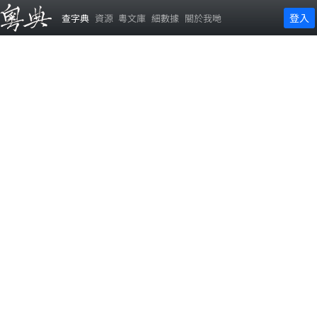
登入
查字典
資源
粵文庫
細數據
關於我哋