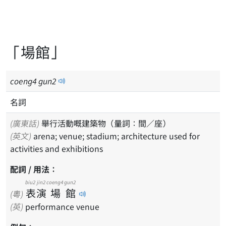
「場館」
coeng
4
gun
2
名詞
(廣東話)
舉行活動嘅建築物（量詞：間／座）
(英文)
arena; venue; stadium; architecture used for
activities and exhibitions
配詞 / 用法：
biu2
jin2
coeng4
gun2
表
演
場
館
(粵)
(英)
performance venue