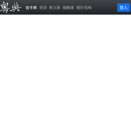
登入
查字典
資源
粵文庫
細數據
關於我哋