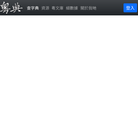
登入
查字典
資源
粵文庫
細數據
關於我哋