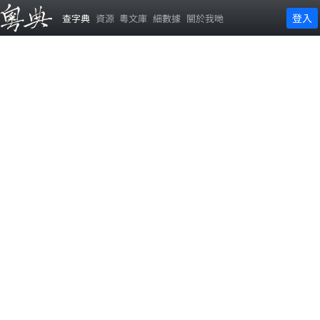
登入
查字典
資源
粵文庫
細數據
關於我哋