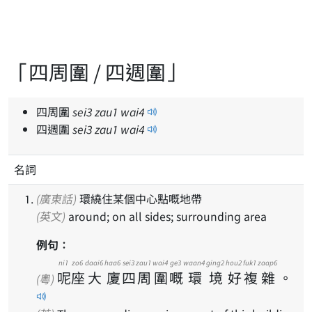
「四周圍 / 四週圍」
四周圍
sei
3
zau
1
wai
4
四週圍
sei
3
zau
1
wai
4
名詞
(廣東話)
環繞住某個中心點嘅地帶
(英文)
around; on all sides; surrounding area
例句：
ni1
zo6
daai6
haa6
sei3
zau1
wai4
ge3
waan4
ging2
hou2
fuk1
zaap6
呢
座
大
廈
四
周
圍
嘅
環
境
好
複
雜
。
(粵)