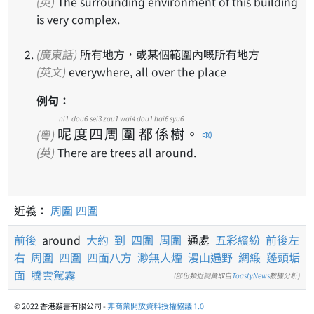
(英)
The surrounding environment of this building
is very complex.
(廣東話)
所有地方，或某個範圍內嘅所有地方
(英文)
everywhere, all over the place
例句：
ni1
dou6
sei3
zau1
wai4
dou1
hai6
syu6
呢
度
四
周
圍
都
係
樹
。
(粵)
(英)
There are trees all around.
近義：
周圍
四圍
前後
around
大約
到
四圍
周圍
通處
五彩繽紛
前後左
右
周圍
四圍
四面八方
渺無人煙
漫山遍野
綢緞
蓬頭垢
面
騰雲駕霧
(部份類近詞彙取自
ToastyNews
數據分析)
© 2022 香港辭書有限公司 -
非商業開放資料授權協議 1.0