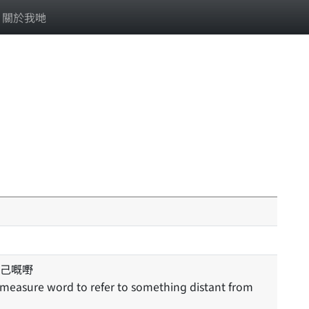
關於我哋
己嘅嘢