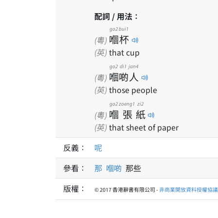
配詞 / 用法：
go2
bui1
嗰
杯
(粵)
(英)
that cup
go2
di1
jan4
嗰
啲
人
(粵)
(英)
those people
go2
zoeng1
zi2
嗰
張
紙
(粵)
(英)
that sheet of paper
反義：
呢
參看：
那
嗰啲
那些
版權：
© 2017 香港辭書有限公司 -
非商業開放資料授權協議 1