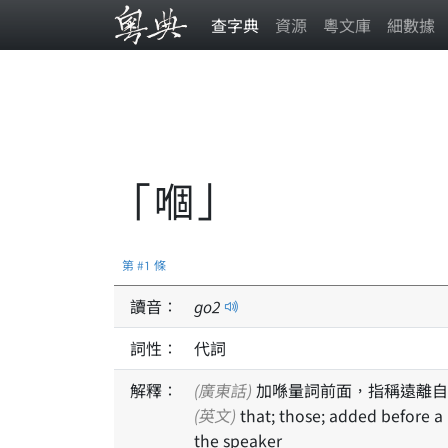
查字典
資源
粵文庫
細數據
「嗰」
第 #1 條
讀音：
go
2
詞性：
代詞
解釋：
(廣東話)
加喺量詞前面，指稱遠離自
(英文)
that; those; added before a measure word to refer to something distant from
the speaker