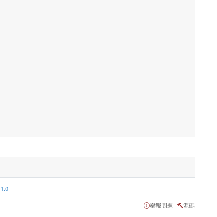
.0
舉報問題
源碼