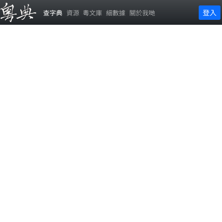
登入
查字典
資源
粵文庫
細數據
關於我哋