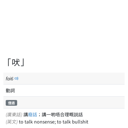
「吠」
fai
6
動詞
俚語
(廣東話)
講
廢話
；講一啲唔合理嘅説話
(英文)
to talk nonsense; to talk bullshit