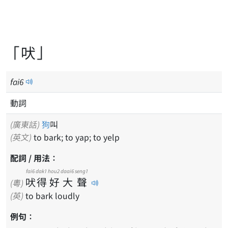
「吠」
fai
6
動詞
(廣東話)
狗
叫
(英文)
to bark; to yap; to yelp
配詞 / 用法：
fai6
dak1
hou2
daai6
seng1
吠
得
好
大
聲
(粵)
(英)
to bark loudly
例句：