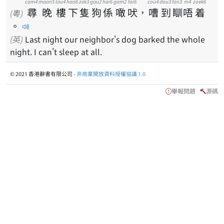
cam4
maan5
lau4
haa6
zek3
gau2
hai6
gam2
fai6
cou4
dou3
fan3
m4
zoek6
尋
晚
樓
下
隻
狗
係
噉
吠
，
嘈
到
瞓
唔
着
(粵)
。
(英)
Last night our neighbor's dog barked the whole
night. I can't sleep at all.
© 2021 香港辭書有限公司 -
非商業開放資料授權協議 1.0
舉報問題
源碼