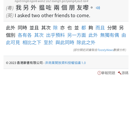
ngo5
ling6
ngoi6
wan2
zo2
loeng5
go3
pang4
jau5
lai4
我
另
外
揾
咗
兩
個
朋
友
嚟
。
(粵)
(英)
I asked two other friends to come.
此外 同時 並且 其次
除
亦 也 並
都
夠
而且
分開 另
個別
各有各
其次
出乎預料
另一方面
此外
無獨有偶
由
此可見
相比之下
至於
與此同時
除此之外
(部份類近詞彙取自
ToastyNews
數據分析)
© 2023 香港辭書有限公司 -
非商業開放資料授權協議 1.0
舉報問題
源碼