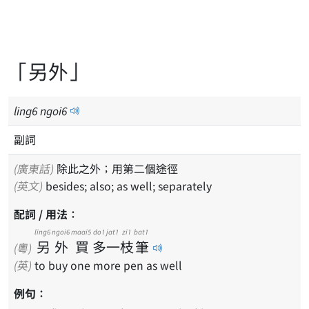
「另外」
ling
6
ngoi
6
副詞
(廣東話)
除此之外；用第二個途徑
(英文)
besides; also; as well; separately
配詞 / 用法：
ling6
ngoi6
maai5
do1
jat1
zi1
bat1
另
外
買
多
一
枝
筆
(粵)
(英)
to buy one more pen as well
例句：