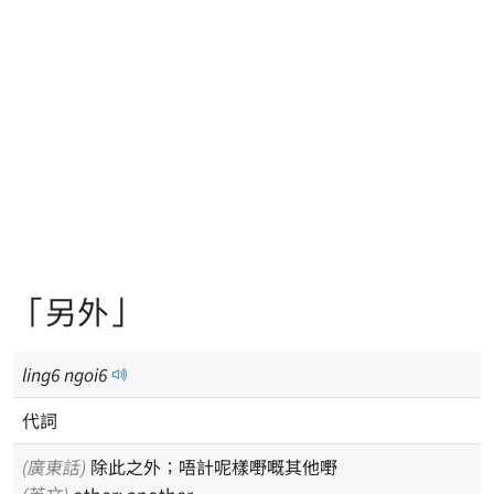
「另外」
ling
6
ngoi
6
代詞
(廣東話)
除此之外；唔計呢樣嘢嘅其他嘢