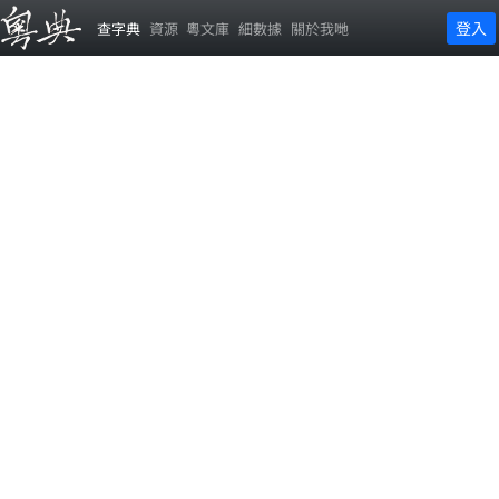
登入
查字典
資源
粵文庫
細數據
關於我哋