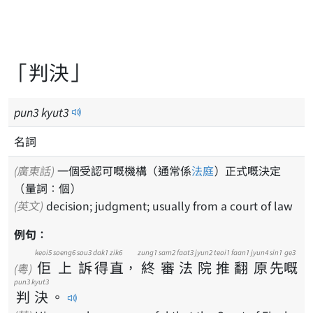
「判決」
pun
3
kyut
3
名詞
(廣東話)
一個受認可嘅機構（通常係
法庭
）正式嘅決定
（量詞：個）
(英文)
decision; judgment; usually from a court of law
例句：
keoi5
soeng6
sou3
dak1
zik6
zung1
sam2
faat3
jyun2
teoi1
faan1
jyun4
sin1
ge3
佢
上
訴
得
直
，
終
審
法
院
推
翻
原
先
嘅
(粵)
pun3
kyut3
判
決
。