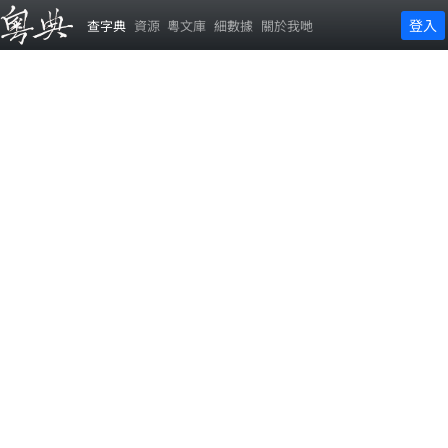
登入
查字典
資源
粵文庫
細數據
關於我哋