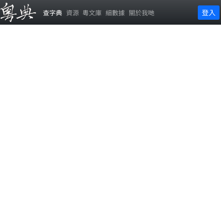
登入
查字典
資源
粵文庫
細數據
關於我哋