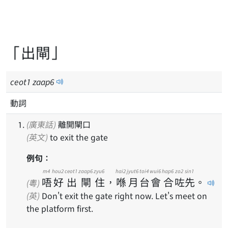
「出閘」
ceot
1
zaap
6
動詞
(廣東話)
離開閘口
(英文)
to exit the gate
例句：
m4
hou2
ceot1
zaap6
zyu6
hai2
jyut6
toi4
wui6
hap6
zo2
sin1
唔
好
出
閘
住
，
喺
月
台
會
合
咗
先
。
(粵)
(英)
Don't exit the gate right now. Let's meet on
the platform first.