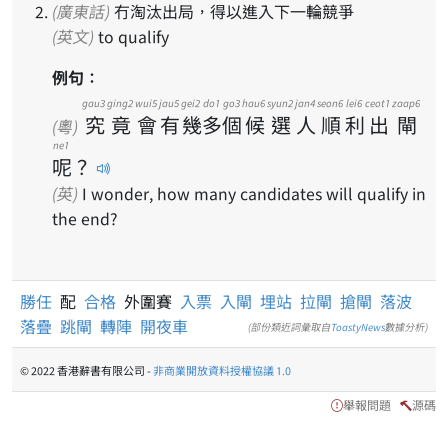
(廣東話)
冇淘汰出局，得以進入下一輪競爭
(英文)
to qualify
例句：
gau3
ging2
wui5
jau5
gei2
do1
go3
hau6
syun2
jan4
seon6
lei6
ceot1
zaap6
究
竟
會
有
幾
多
個
候
選
人
順
利
出
閘
(粵)
ne1
呢
？
(英)
I wonder, how many candidates will qualify in
the end?
勝任
配
合格
外圍賽
入票
入閘
埋站
拉閘
搶閘
落波
落疊
跳閘
轉陣
開夜車
(部份類近詞彙取自
ToastyNews
數據分析)
© 2022 香港辭書有限公司 -
非商業開放資料授權協議 1.0
舉報問題
源碼