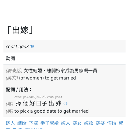
「出嫁」
ceot
1
gaa
3
動詞
(廣東話)
女性結婚，離開娘家成為男家嘅一員
(英文)
(of women) to get married
配詞 / 用法：
zaak6
go3
hou2
jat6
zi2
ceot1
gaa3
擇
個
好
日
子
出
嫁
(粵)
(英)
to pick a good date to get married
嫁人
結婚
下嫁
奉子成婚
嫁人
嫁女
嫁妝
嫁娶
悔婚
成