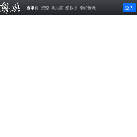
登入
查字典
資源
粵文庫
細數據
關於我哋