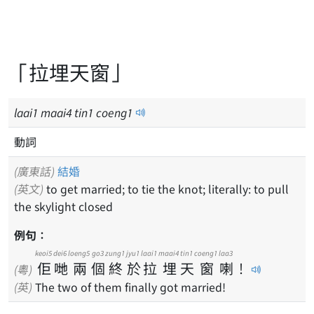
「拉埋天窗」
laai
1
maai
4
tin
1
coeng
1
動詞
(廣東話)
結婚
(英文)
to get married; to tie the knot; literally: to pull
the skylight closed
例句：
keoi5
dei6
loeng5
go3
zung1
jyu1
laai1
maai4
tin1
coeng1
laa3
佢
哋
兩
個
終
於
拉
埋
天
窗
喇
！
(粵)
(英)
The two of them finally got married!