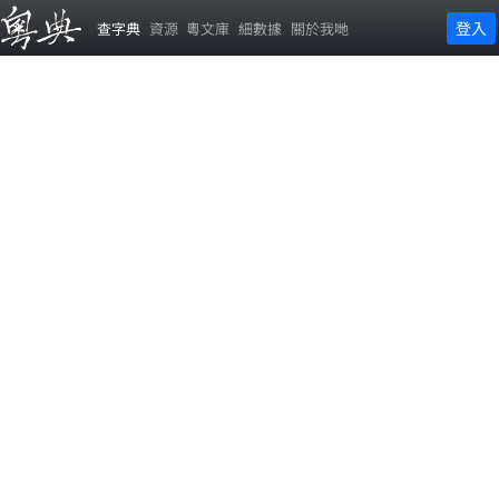
登入
查字典
資源
粵文庫
細數據
關於我哋