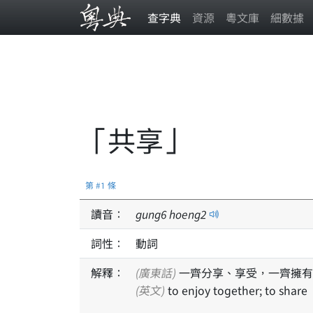
查字典
資源
粵文庫
細數據
「共享」
第 #1 條
讀音：
gung
6
hoeng
2
詞性：
動詞
解釋：
(廣東話)
一齊分享、享受，一齊擁有
(英文)
to enjoy together; to share