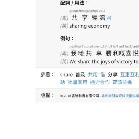
配詞 / 用法：
gung6
hoeng2
ging1
zai3
共
享
經
濟
(粵)
(英)
sharing economy
例句：
ngo5
dei6
gung6
hoeng2
sing3
lei6
ge3
hei2
jyut6
我
哋
共
享
勝
利
嘅
喜
悦
(粵)
(英)
We share the joys of victory t
參看：
share 普及
共用
借
分享
互惠互
助
物盡其用
通力合作
齊頭並進
版權：
© 2018 香港辭書有限公司 -
非商業開放資料授權協議 1