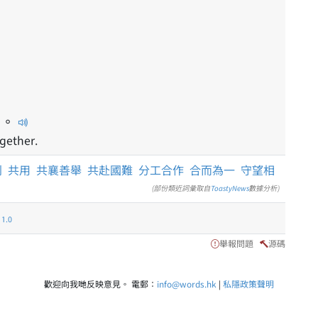
。
ogether.
利
共用
共襄善舉
共赴國難
分工合作
合而為一
守望相
(部份類近詞彙取自
ToastyNews
數據分析)
.0
舉報問題
源碼
歡迎向我哋反映意見。 電郵：
info@words.hk
|
私隱政策聲明