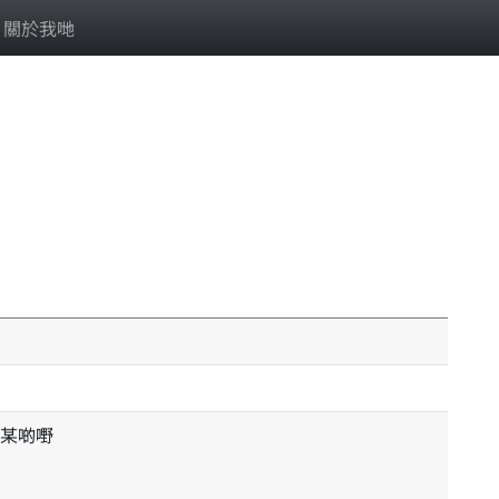
關於我哋
某啲嘢