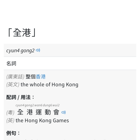
「全港」
cyun
4
gong
2
名詞
(廣東話)
整個
香港
(英文)
the whole of Hong Kong
配詞 / 用法：
cyun4
gong2
wan6
dung6
wui2
全
港
運
動
會
(粵)
(英)
the Hong Kong Games
例句：