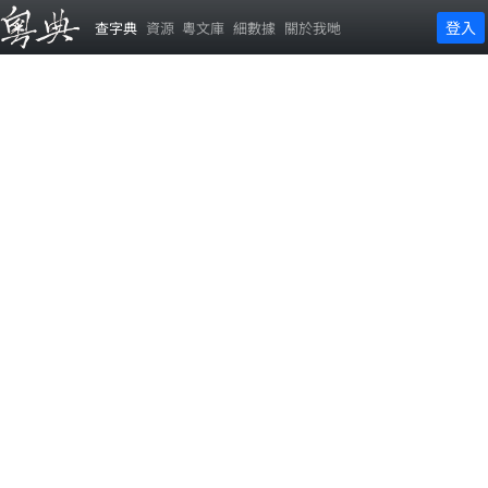
登入
查字典
資源
粵文庫
細數據
關於我哋