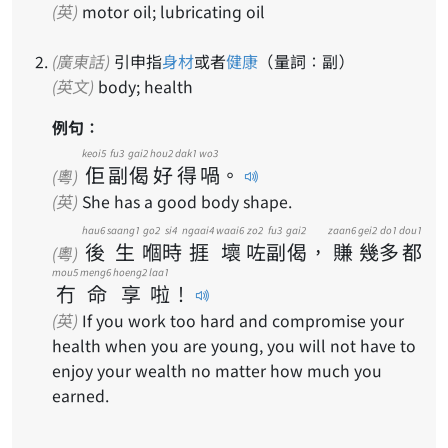
(英)
motor oil; lubricating oil
(廣東話)
引申指
身材
或者
健康
（量詞：副）
(英文)
body; health
例句：
keoi5
fu3
gai2
hou2
dak1
wo3
佢
副
偈
好
得
喎
。
(粵)
(英)
She has a good body shape.
hau6
saang1
go2
si4
ngaai4
waai6
zo2
fu3
gai2
zaan6
gei2
do1
dou1
後
生
嗰
時
捱
壞
咗
副
偈
，
賺
幾
多
都
(粵)
mou5
meng6
hoeng2
laa1
冇
命
享
啦
！
(英)
If you work too hard and compromise your
health when you are young, you will not have to
enjoy your wealth no matter how much you
earned.