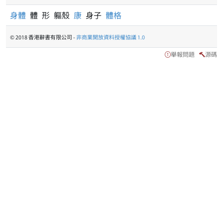
身體
體 形 軀殼
康
身子
體格
© 2018 香港辭書有限公司 -
非商業開放資料授權協議 1.0
舉報問題
源碼