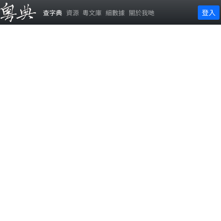
登入
查字典
資源
粵文庫
細數據
關於我哋