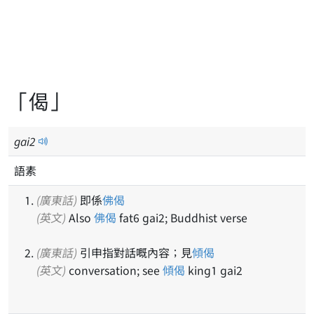
「偈」
gai
2
語素
(廣東話)
即係
佛偈
(英文)
Also
佛偈
fat6 gai2; Buddhist verse
(廣東話)
引申指對話嘅內容；見
傾偈
(英文)
conversation; see
傾偈
king1 gai2