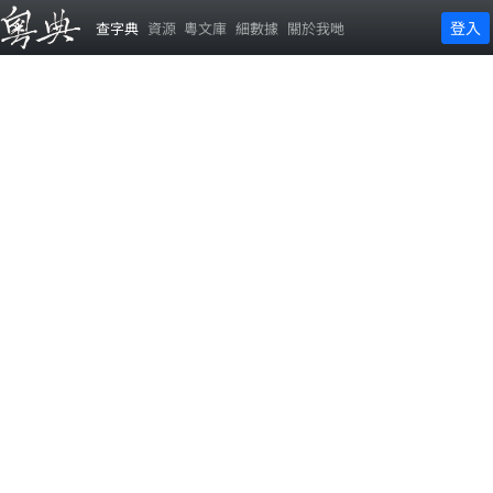
登入
查字典
資源
粵文庫
細數據
關於我哋