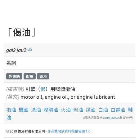
「偈油」
gai
2
jau
2
名詞
外來語
術語
香港
(廣東話)
引擎（
偈
）用嘅潤滑油
(英文)
motor oil, engine oil, or engine lubricant
揩油
機油
漆油
潤滑油
火油
焗油
煤油
白油
白電油
鞋
油
(類近詞彙取自
ToastyNews
數據分析)
© 2019 香港辭書有限公司 -
非商業開放資料授權協議 1.0