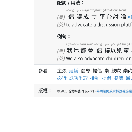
配詞 / 用法：
coeng1
ji5
sing4
laap6
ping4
toi4
tou2
leon6
倡
議
成
立
平
台
討
論
(粵)
(英)
to advocate a discussion plat
例句：
ngo5
dei6
dou1
wui5
coeng1
ji5
ji5
ji4
tung4
我
哋
都
會
倡
議
以
兒
童
(粵)
(英)
We also advocate children-orie
參看：
主張
建議
倡導 提倡 崇 鼓吹 崇
必行
成功爭取
推動
提倡
芻議
通
版權：
© 2023 香港辭書有限公司 -
非商業開放資料授權協議 1