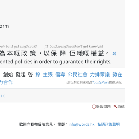
form
wai4
bun2
ge3
zing3
caak3
ji5
bou2
zoeng3
keoi5
dei6
ge3
kyun4
jik1
為
本
嘅
政
策
，
以
保
障
佢
哋
嘅
權
益
。
nted policies in order to guarantee their rights.
尚 創始 發起 啓
撩
主張
倡導
公民社會
力排眾議
勢在
力合作
(部份類近詞彙取自
ToastyNews
數據分析)
.0
舉報問題
源碼
歡迎向我哋反映意見。 電郵：
info@words.hk
|
私隱政策聲明