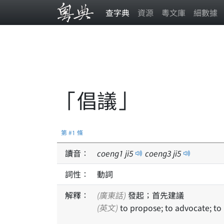
查字典
資源
粵文庫
細數據
「倡議」
第 #1 條
讀音：
coeng
1
ji
5
coeng
3
ji
5
詞性：
動詞
解釋：
(廣東話)
發起；首先建議
(英文)
to propose; to advocate; to 