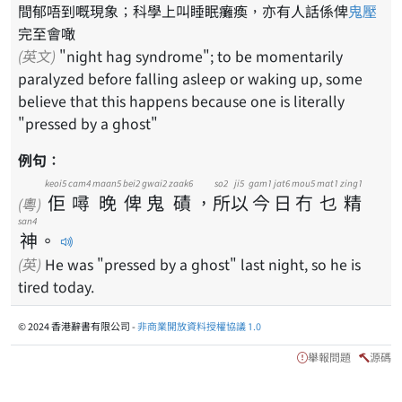
間郁唔到嘅現象；科學上叫睡眠癱瘓，亦有人話係俾
鬼
壓
完至會噉
(英文)
"night hag syndrome"; to be momentarily
paralyzed before falling asleep or waking up, some
believe that this happens because one is literally
"pressed by a ghost"
例句：
keoi5
cam4
maan5
bei2
gwai2
zaak6
so2
ji5
gam1
jat6
mou5
mat1
zing1
佢
噚
晚
俾
鬼
磧
，
所
以
今
日
冇
乜
精
(粵)
san4
神
。
(英)
He was "pressed by a ghost" last night, so he is
tired today.
© 2024 香港辭書有限公司 -
非商業開放資料授權協議 1.0
舉報問題
源碼