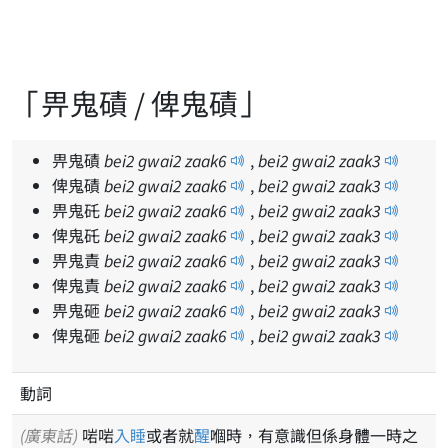
「畀鬼磧 / 俾鬼磧」
畀鬼磧
bei
2
gwai
2
zaak
6
,
bei
2
gwai
2
zaak
3
俾鬼磧
bei
2
gwai
2
zaak
6
,
bei
2
gwai
2
zaak
3
畀鬼矺
bei
2
gwai
2
zaak
6
,
bei
2
gwai
2
zaak
3
俾鬼矺
bei
2
gwai
2
zaak
6
,
bei
2
gwai
2
zaak
3
畀鬼責
bei
2
gwai
2
zaak
6
,
bei
2
gwai
2
zaak
3
俾鬼責
bei
2
gwai
2
zaak
6
,
bei
2
gwai
2
zaak
3
畀鬼砸
bei
2
gwai
2
zaak
6
,
bei
2
gwai
2
zaak
3
俾鬼砸
bei
2
gwai
2
zaak
6
,
bei
2
gwai
2
zaak
3
動詞
(廣東話)
啱啱
入睡
或者就
醒
嗰時，有意識但係身體一時之