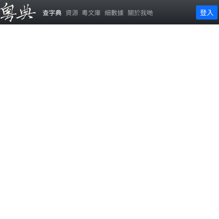
登入
查字典
資源
粵文庫
細數據
關於我哋