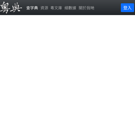
登入
查字典
資源
粵文庫
細數據
關於我哋