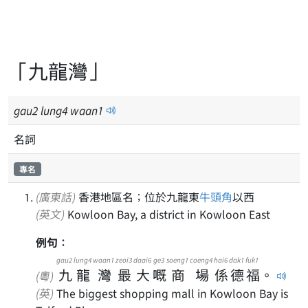
「九龍灣」
gau
2
lung
4
waan
1
名詞
專名
(廣東話)
香港地區名；位於九龍東
牛頭角
以西
(英文)
Kowloon Bay, a district in Kowloon East
例句：
gau2
lung4
waan1
zeoi3
daai6
ge3
soeng1
coeng4
hai6
dak1
fuk1
九
龍
灣
最
大
嘅
商
場
係
德
福
。
(粵)
(英)
The biggest shopping mall in Kowloon Bay is