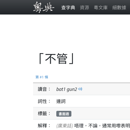
查字典
資源
粵文庫
細數據
「不管」
第 #1 條
讀音：
bat
1
gun
2
詞性：
連詞
標籤：
書面語
解釋：
(廣東話)
唔理，不論，通常用嚟表明