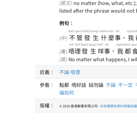
(英文)
no matter (how, what, etc.); regardless of; usually used to indicate anything
listed after the phrase would not 
例句：
bat1
gun2
faat3
sang1
sam6
mo1
si6
ngo5
d
不
管
發
生
什
麼
事
，
我
(中)
m4
lei5
faat3
sang1
me1
si6
ngo5
dou1
wui
唔
理
發
生
咩
事
，
我
都
(粵)
(英)
No matter what happens, I will
近義：
不論
唔理
參看：
點都 唔好話 姑勿論
不論
不一定
論如何
版權：
© 2026 香港辭書有限公司 -
非商業開放資料授權協議 1