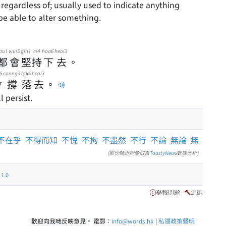
be able to alter something.
ou1
wui5
gin1
ci4
haa6
heoi3
都
會
堅
持
下
去
。
5
caang3
lok6
heoi3
會
撐
落
去
。
 persist.
不在乎
不得而知
不悦
不拘
不盡然
不行
不論
無論
無
(部份類近詞彙取自
ToastyNews
數據分析)
.0
舉報問題
源碼
歡迎向我哋反映意見。 電郵：
info@words.hk
|
私隱政策聲明