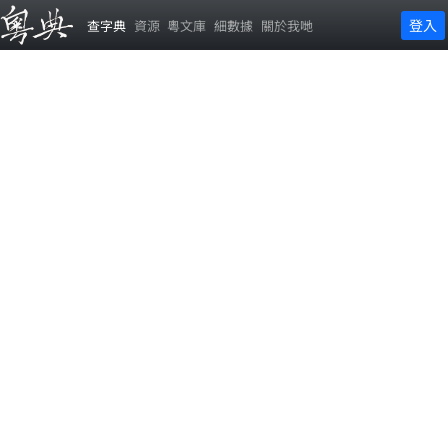
登入
查字典
資源
粵文庫
細數據
關於我哋