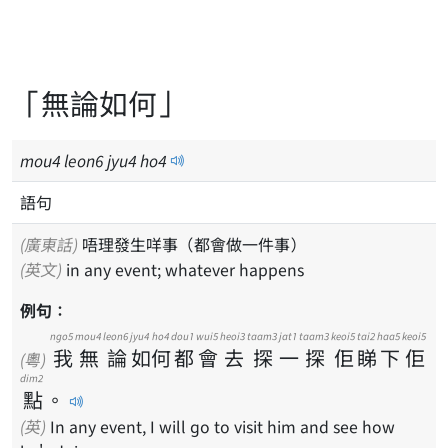
「無論如何」
mou
4
leon
6
jyu
4
ho
4
語句
(廣東話)
唔理發生咩事（都會做一件事）
(英文)
in any event; whatever happens
例句：
ngo5
mou4
leon6
jyu4
ho4
dou1
wui5
heoi3
taam3
jat1
taam3
keoi5
tai2
haa5
keoi5
我
無
論
如
何
都
會
去
探
一
探
佢
睇
下
佢
(粵)
dim2
點
。
(英)
In any event, I will go to visit him and see how