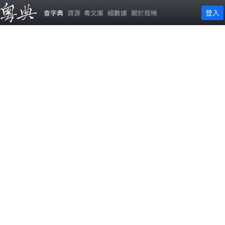
登入
查字典
資源
粵文庫
細數據
關於我哋