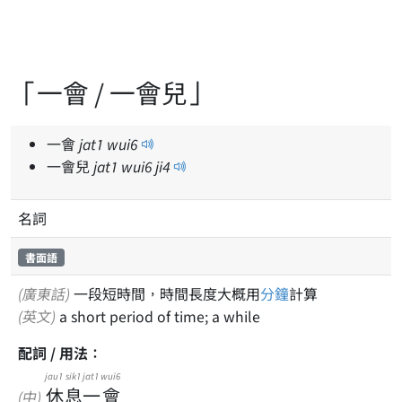
「一會 / 一會兒」
一會
jat
1
wui
6
一會兒
jat
1
wui
6
ji
4
名詞
書面語
(廣東話)
一段短時間，時間長度大概用
分鐘
計算
(英文)
a short period of time; a while
配詞 / 用法：
jau1
sik1
jat1
wui6
休
息
一
會
(中)