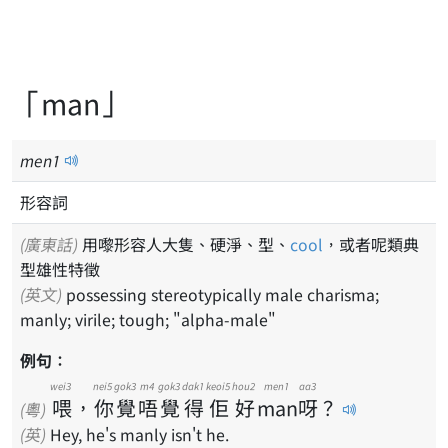
「man」
men
1
形容詞
(廣東話)
用嚟形容人大隻、硬淨、型、
cool
，或者呢類典
型雄性特徵
(英文)
possessing stereotypically male charisma;
manly; virile; tough; "alpha-male"
例句：
wei3
nei5
gok3
m4
gok3
dak1
keoi5
hou2
men1
aa3
喂
，
你
覺
唔
覺
得
佢
好
man
呀
？
(粵)
(英)
Hey, he's manly isn't he.