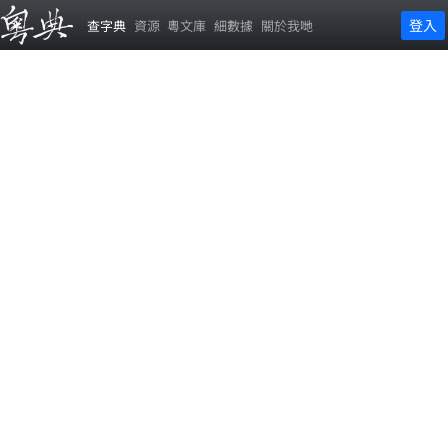
登入
查字典
資源
粵文庫
細數據
關於我哋