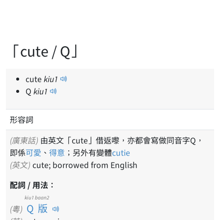
「cute / Q」
cute
kiu
1
Q
kiu
1
形容詞
(廣東話)
由英文「cute」借返嚟，亦都會寫做同音字Q，
即係
可愛
、
得意
；另外有變體
cutie
(英文)
cute; borrowed from English
配詞 / 用法：
kiu1 baan2
Q版
(粵)