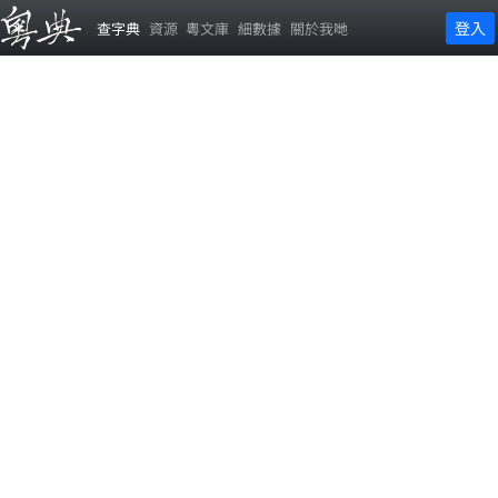
登入
查字典
資源
粵文庫
細數據
關於我哋