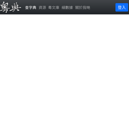
登入
查字典
資源
粵文庫
細數據
關於我哋