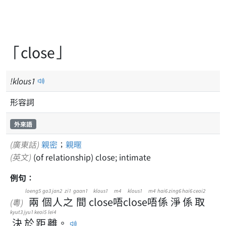
「close」
!klous1
形容詞
外來語
(廣東話)
親密
；
親暱
(英文)
(of relationship) close; intimate
例句：
loeng5
go3
jan2
zi1
gaan1
klous1
m4
klous1
m4
hai6
zing6
hai6
ceoi2
兩
個
人
之
間
close
唔
close
唔
係
淨
係
取
(粵)
kyut3
jyu1
keoi5
lei4
決
於
距
離
。