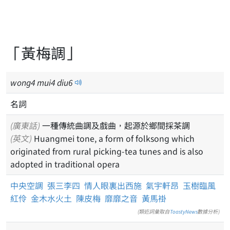
「黃梅調」
wong
4
mui
4
diu
6
名詞
(廣東話)
一種傳統曲調及戲曲，起源於鄉間採茶調
(英文)
Huangmei tone, a form of folksong which
originated from rural picking-tea tunes and is also
adopted in traditional opera
中央空調
張三李四
情人眼裏出西施
氣宇軒昂
玉樹臨風
紅伶
金木水火土
陳皮梅
靡靡之音
黃馬褂
(類近詞彙取自
ToastyNews
數據分析)