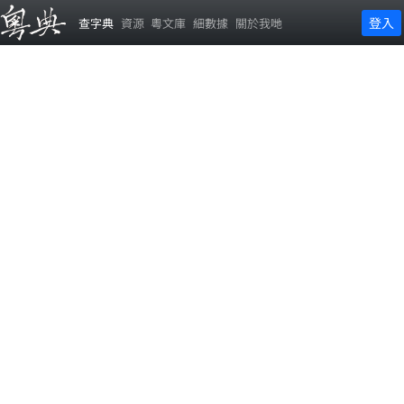
登入
查字典
資源
粵文庫
細數據
關於我哋