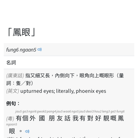
「鳳眼」
fung
6
ngaan
5
名詞
(廣東話)
指又細又長，內側向下，眼角向上嘅眼形（量
詞：隻／對）
(英文)
upturned eyes; literally, phoenix eyes
例句：
jau5
go3
ngoi6
gwok3
pang4
jau5
waa6
ngo5
jau5
deoi3
hou2
leng3
ge3
fung6
有
個
外
國
朋
友
話
我
有
對
好
靚
嘅
鳳
(粵)
ngaan5
眼
。