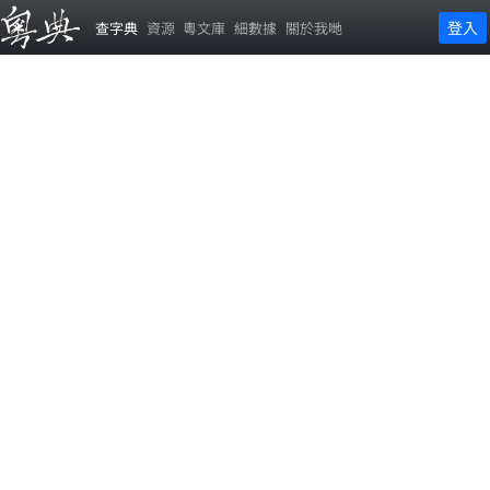
登入
查字典
資源
粵文庫
細數據
關於我哋