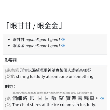
「眼甘甘 / 眼金金」
眼甘甘
ngaan
5
gam
1
gam
1
眼金金
ngaan
5
gam
1
gam
1
形容詞
(廣東話)
形容以渴望嘅眼神望實某個人或者某樣嘢
(英文)
staring lustfully at someone or something
例句：
go3
sai3
lou6
ngaan5
gam1
gam1
gam2
mong6
sat6
gaa3
syut3
gou1
ce1
個
細
路
眼
甘
甘
噉
望
實
架
雪
糕
車
。
(粵)
(英)
The child stares at the ice cream van lustfully.