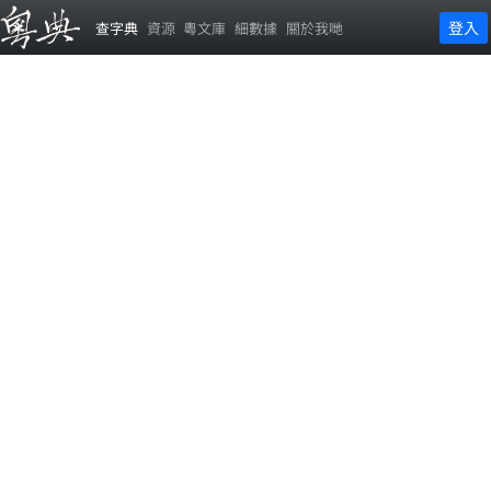
登入
查字典
資源
粵文庫
細數據
關於我哋