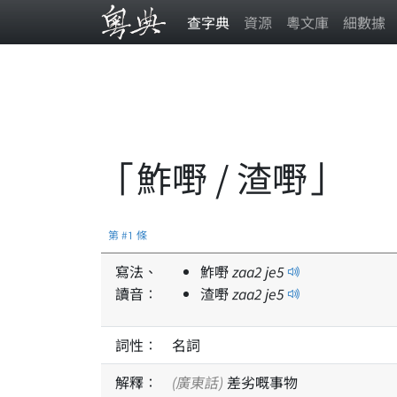
查字典
資源
粵文庫
細數據
「鮓嘢 / 渣嘢」
第 #1 條
寫法、
鮓嘢
zaa
2
je
5
讀音：
渣嘢
zaa
2
je
5
詞性：
名詞
解釋：
(廣東話)
差劣嘅事物