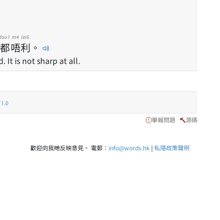
dou1
m4
lei6
都
唔
利
。
. It is not sharp at all.
.0
舉報問題
源碼
歡迎向我哋反映意見。 電郵：
info@words.hk
|
私隱政策聲明