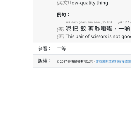
(英文)
low-quality thing
例句：
ni1
baa2
gaau3
zin2
zaa2
je5
lai4
jat1
di1
呢
把
鉸
剪
鮓
嘢
嚟
，
一
啲
(粵)
(英)
This pair of scissors is not good
參看：
二等
版權：
© 2017 香港辭書有限公司 -
非商業開放資料授權協議 1