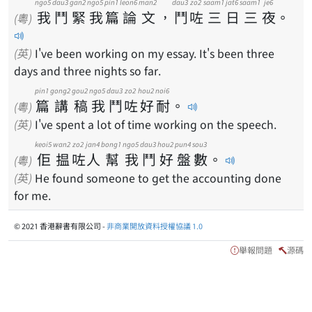
ngo5
dau3
gan2
ngo5
pin1
leon6
man2
dau3
zo2
saam1
jat6
saam1
je6
我
鬥
緊
我
篇
論
文
，
鬥
咗
三
日
三
夜
。
(粵)
(英)
I've been working on my essay. It's been three
days and three nights so far.
pin1
gong2
gou2
ngo5
dau3
zo2
hou2
noi6
篇
講
稿
我
鬥
咗
好
耐
。
(粵)
(英)
I've spent a lot of time working on the speech.
keoi5
wan2
zo2
jan4
bong1
ngo5
dau3
hou2
pun4
sou3
佢
揾
咗
人
幫
我
鬥
好
盤
數
。
(粵)
(英)
He found someone to get the accounting done
for me.
© 2021 香港辭書有限公司 -
非商業開放資料授權協議 1.0
舉報問題
源碼