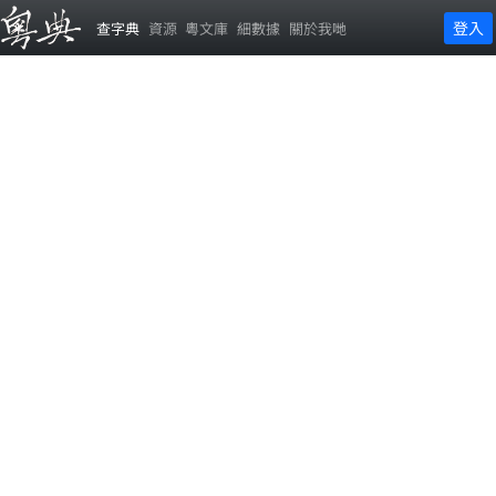
登入
查字典
資源
粵文庫
細數據
關於我哋