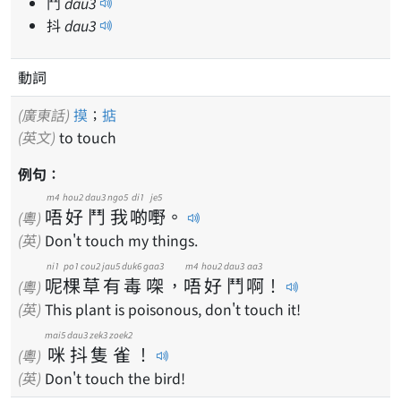
鬥
dau
3
抖
dau
3
動詞
(廣東話)
摸
；
掂
(英文)
to touch
例句：
m4
hou2
dau3
ngo5
di1
je5
唔
好
鬥
我
啲
嘢
。
(粵)
(英)
Don't touch my things.
ni1
po1
cou2
jau5
duk6
gaa3
m4
hou2
dau3
aa3
呢
棵
草
有
毒
㗎
，
唔
好
鬥
啊
！
(粵)
(英)
This plant is poisonous, don't touch it!
mai5
dau3
zek3
zoek2
咪
抖
隻
雀
！
(粵)
(英)
Don't touch the bird!