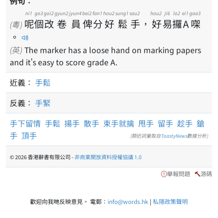
例句：
ni1
go3
goi2
gyun2
jyun4
bei2
fan1
hou2
sung1
sau2
hou2
ji6
lo2
ei1
gaa3
呢
個
改
卷
員
俾
分
好
鬆
手
，
好
易
攞
A
㗎
(粵)
。
(英)
The marker has a loose hand on marking papers
and it's easy to score grade A.
近義：
手鬆
反義：
手緊
手下留情
手鬆
揚手
散手
束手就擒
甩手
留手
趁手
鎗
手
頂手
(類近詞彙取自
ToastyNews
數據分析)
© 2026 香港辭書有限公司 -
非商業開放資料授權協議 1.0
舉報問題
源碼
歡迎向我哋反映意見。 電郵：
info@words.hk
|
私隱政策聲明