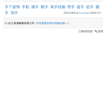
手下留情
手鬆
揚手
散手
束手就擒
甩手
留手
趁手
鎗
手
頂手
(類近詞彙取自
ToastyNews
數據分析)
© 2023 香港辭書有限公司 -
非商業開放資料授權協議 1.0
舉報問題
源碼