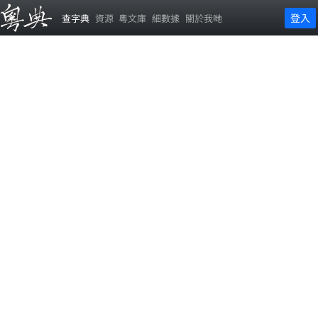
登入
查字典
資源
粵文庫
細數據
關於我哋