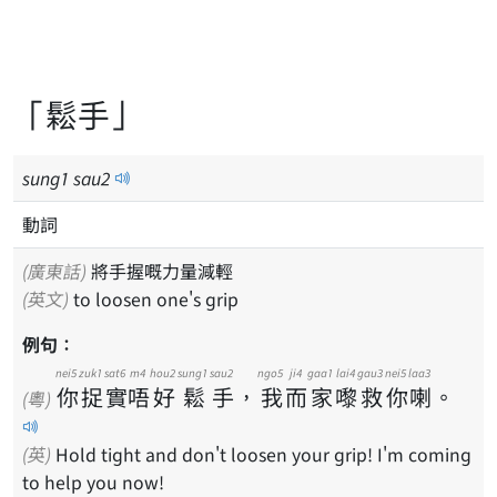
「鬆手」
sung
1
sau
2
動詞
(廣東話)
將手握嘅力量減輕
(英文)
to loosen one's grip
例句：
nei5
zuk1
sat6
m4
hou2
sung1
sau2
ngo5
ji4
gaa1
lai4
gau3
nei5
laa3
你
捉
實
唔
好
鬆
手
，
我
而
家
嚟
救
你
喇
。
(粵)
(英)
Hold tight and don't loosen your grip! I'm coming
to help you now!