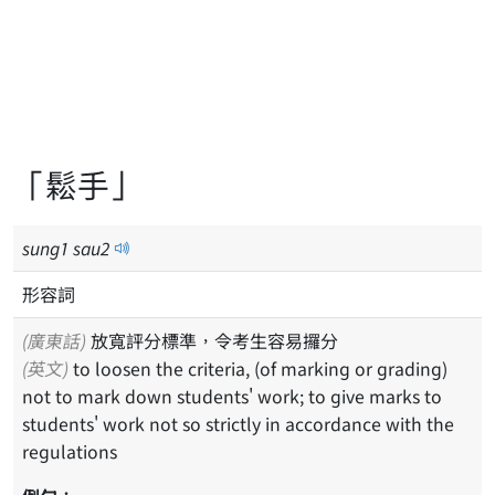
「鬆手」
sung
1
sau
2
形容詞
(廣東話)
放寬評分標準，令考生容易攞分
(英文)
to loosen the criteria, (of marking or grading)
not to mark down students' work; to give marks to
students' work not so strictly in accordance with the
regulations