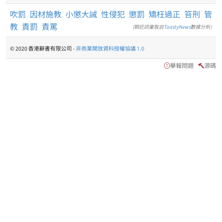
吹罰
因材施教
小懲大誡
性侵犯
懲罰
矯枉過正
笞刑
管
教
責罰
責罵
(類近詞彙取自
ToastyNews
數據分析)
© 2020 香港辭書有限公司 -
非商業開放資料授權協議 1.0
舉報問題
源碼