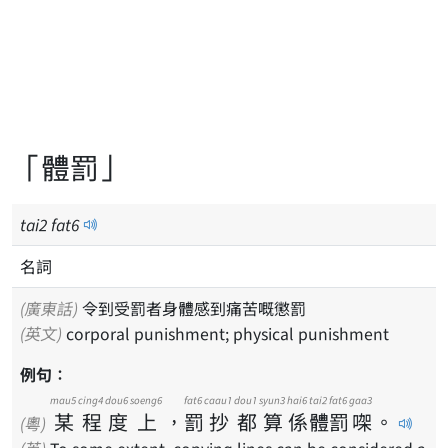
「體罰」
tai
2
fat
6
名詞
(廣東話)
令到受罰者身體感到痛苦嘅懲罰
(英文)
corporal punishment; physical punishment
例句：
mau5
cing4
dou6
soeng6
fat6
caau1
dou1
syun3
hai6
tai2
fat6
gaa3
某
程
度
上
，
罰
抄
都
算
係
體
罰
㗎
。
(粵)
(英)
To some extent, copying lines can be considered a