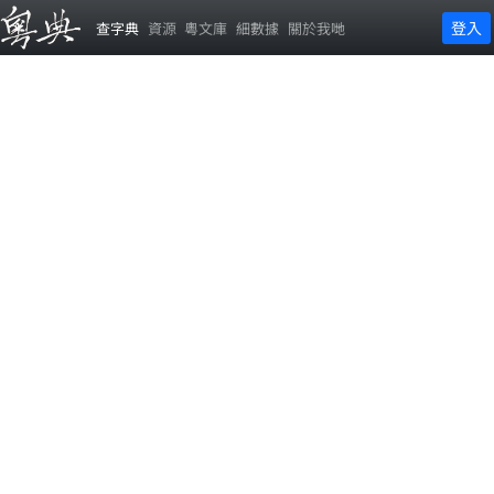
登入
查字典
資源
粵文庫
細數據
關於我哋