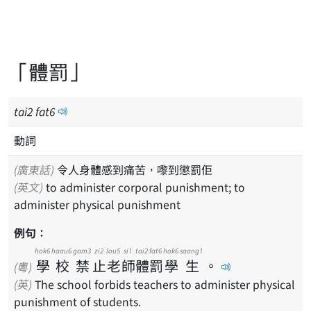
「體罰」
tai
2
fat
6
動詞
(廣東話)
令人身體感到痛苦，嚟到懲罰佢
(英文)
to administer corporal punishment; to
administer physical punishment
例句：
hok6
haau6
gam3
zi2
lou5
si1
tai2
fat6
hok6
saang1
學
校
禁
止
老
師
體
罰
學
生
。
(粵)
(英)
The school forbids teachers to administer physical
punishment of students.