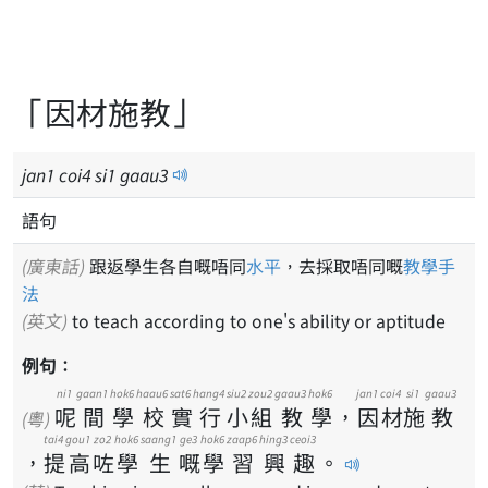
「因材施教」
jan
1
coi
4
si
1
gaau
3
語句
(廣東話)
跟返學生各自嘅唔同
水平
，去採取唔同嘅
教學
手
法
(英文)
to teach according to one's ability or aptitude
例句：
ni1
gaan1
hok6
haau6
sat6
hang4
siu2
zou2
gaau3
hok6
jan1
coi4
si1
gaau3
呢
間
學
校
實
行
小
組
教
學
，
因
材
施
教
(粵)
tai4
gou1
zo2
hok6
saang1
ge3
hok6
zaap6
hing3
ceoi3
，
提
高
咗
學
生
嘅
學
習
興
趣
。