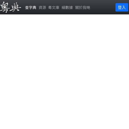
登入
查字典
資源
粵文庫
細數據
關於我哋