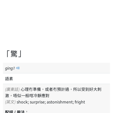
「驚」
ging
1
語素
(廣東話)
心理冇準備，或者冇預計過，所以受到好大刺
激，唔似一般咁冷靜應對
(英文)
shock; surprise; astonishment; fright
配詞 / 用法：