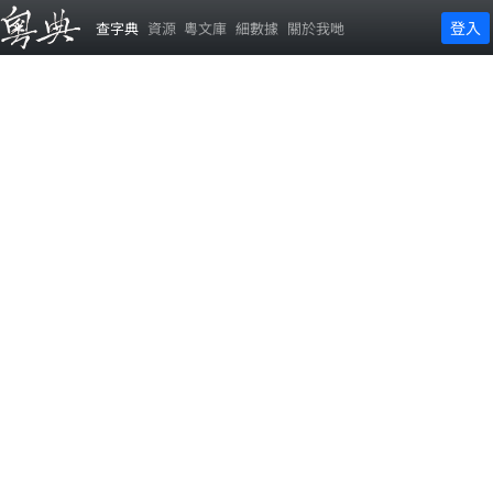
登入
查字典
資源
粵文庫
細數據
關於我哋