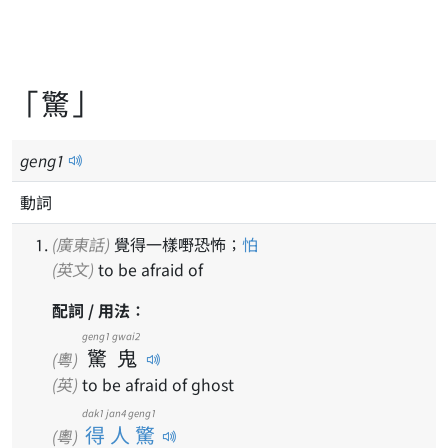
「驚」
geng
1
動詞
(廣東話)
覺得一樣嘢恐怖；
怕
(英文)
to be afraid of
配詞 / 用法：
geng1
gwai2
驚
鬼
(粵)
(英)
to be afraid of ghost
dak1 jan4 geng1
得人驚
(粵)