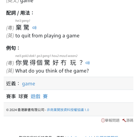
(英文)
game
配詞 / 用法：
hei3
geng1
棄
驚
(粵)
(英)
to quit from playing a game
例句：
nei5
gok3
dak1
go3
geng1
hou2
mou5
waan2
你
覺
得
個
驚
好
冇
玩
？
(粵)
(英)
What do you think of the game?
近義：
game
賽事 球賽
遊戲
賽
© 2024 香港辭書有限公司 -
非商業開放資料授權協議 1.0
舉報問題
源碼