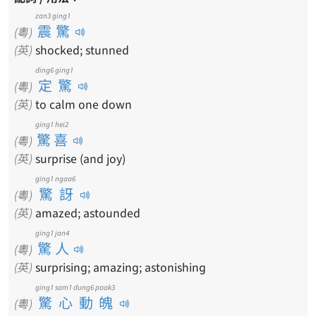
zan3 ging1
震驚
(粵)
(英)
shocked; stunned
ding6 ging1
定驚
(粵)
(英)
to calm one down
ging1 hei2
驚喜
(粵)
(英)
surprise (and joy)
ging1 ngaa6
驚訝
(粵)
(英)
amazed; astounded
ging1 jan4
驚人
(粵)
(英)
surprising; amazing; astonishing
ging1 sam1 dung6 paak3
驚心動魄
(粵)