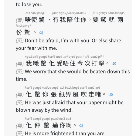
to lose you.
m4
sai2
geng1
jau5
ngo5
pui4
zyu6
nei5
jiu3
geng1
zau6
loeng5
唔
使
驚
，
有
我
陪
住
你
。
要
驚
就
兩
(粵)
fan2
geng1
份
驚
。
(英)
Don't be afraid, I'm with you. Or else share
your fear with me.
ngo5
dei6
geng1
keoi5
sau6
m4
zyu6
gam1
ci3
daa2
gik1
我
哋
驚
佢
受
唔
住
今
次
打
擊
。
(粵)
(英)
We worry that she would be beaten down this
time.
keoi5
geng1
nei5
zoeng1
zi2
bei2
fung1
ceoi1
zau2
ze1
佢
驚
你
張
紙
畀
風
吹
走
啫
。
(粵)
(英)
He was just afraid that your paper might be
blown away by the wind.
keoi5
zung6
geng1
gwo3
nei5
aa3
佢
仲
驚
過
你
啊
。
(粵)
(英)
He is more frightened than you are.