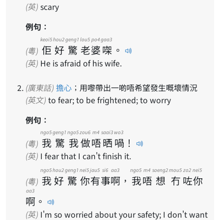
(英)
scary
例句：
keoi5
hou2
geng1
lou5
po4
gaa3
佢
好
驚
老
婆
㗎
。
(粵)
(英)
He is afraid of his wife.
(廣東話)
擔心
；用嚟帶出一啲唔希望發生嘅壞情況
(英文)
to fear; to be frightened; to worry
例句：
ngo5
geng1
ngo5
zou6
m4
saai3
wo3
我
驚
我
做
唔
晒
喎
！
(粵)
(英)
I fear that I can't finish it.
ngo5
hou2
geng1
nei5
jau5
si6
aa3
ngo5
m4
soeng2
mou5
zo2
nei5
我
好
驚
你
有
事
啊
，
我
唔
想
冇
咗
你
(粵)
aa3
啊
。
(英)
I'm so worried about your safety; I don't want