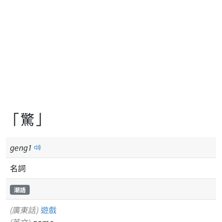
「驚」
geng
1
名詞
潮語
(廣東話)
遊戲