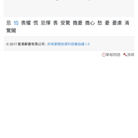
忌
怕
畏懼 慌 忌憚 畏 受驚 擔憂 擔心 愁 憂 憂慮 淆
驚閪
© 2017 香港辭書有限公司 -
非商業開放資料授權協議 1.0
舉報問題
源碼