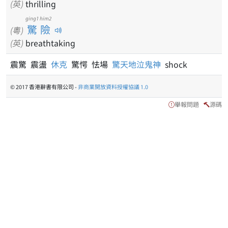
(英)
thrilling
ging1 him2
驚險
(粵)
(英)
breathtaking
震驚 震盪
休克
驚愕 怯場
驚天地泣鬼神
shock
© 2017 香港辭書有限公司 -
非商業開放資料授權協議 1.0
舉報問題
源碼