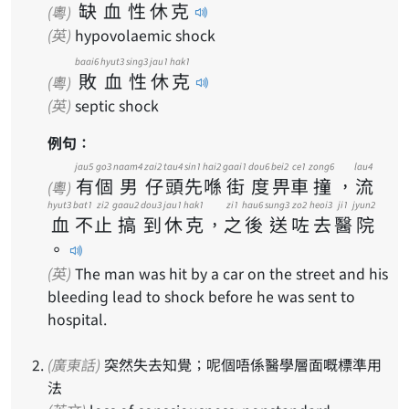
缺
血
性
休
克
(粵)
(英)
hypovolaemic shock
baai6
hyut3
sing3
jau1
hak1
敗
血
性
休
克
(粵)
(英)
septic shock
例句：
jau5
go3
naam4
zai2
tau4
sin1
hai2
gaai1
dou6
bei2
ce1
zong6
lau4
有
個
男
仔
頭
先
喺
街
度
畀
車
撞
，
流
(粵)
hyut3
bat1
zi2
gaau2
dou3
jau1
hak1
zi1
hau6
sung3
zo2
heoi3
ji1
jyun2
血
不
止
搞
到
休
克
，
之
後
送
咗
去
醫
院
。
(英)
The man was hit by a car on the street and his
bleeding lead to shock before he was sent to
hospital.
(廣東話)
突然失去知覺；呢個唔係醫學層面嘅標準用
法