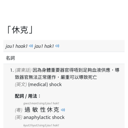
「休克」
jau
1
haak
1
jau
1
hak
1
名詞
(廣東話)
因為身體重要器官得唔到足夠血液供應，導
致器官無法正常運作，嚴重可以導致死亡
(英文)
(medical) shock
配詞 / 用法：
gwo3
man5
sing3
jau1
hak1
過
敏
性
休
克
(粵)
(英)
anaphylactic shock
kyut3
hyut3
sing3
jau1
hak1