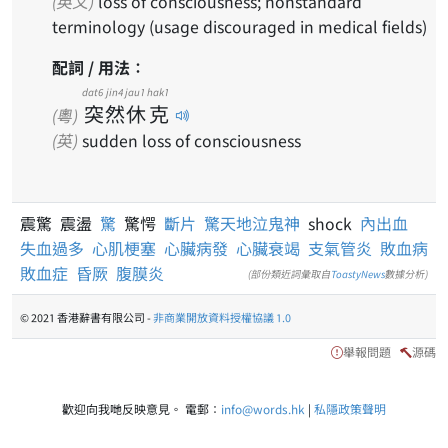
(英文)
loss of consciousness; nonstandard
terminology (usage discouraged in medical fields)
配詞 / 用法：
dat6
jin4
jau1
hak1
突
然
休
克
(粵)
(英)
sudden loss of consciousness
震驚 震盪
驚
驚愕
斷片
驚天地泣鬼神
shock
內出血
失血過多
心肌梗塞
心臟病發
心臟衰竭
支氣管炎
敗血病
敗血症
昏厥
腹膜炎
(部份類近詞彙取自
ToastyNews
數據分析)
© 2021 香港辭書有限公司 -
非商業開放資料授權協議 1.0
舉報問題
源碼
歡迎向我哋反映意見。 電郵：
info@words.hk
|
私隱政策聲明