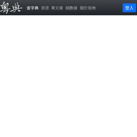
登入
查字典
資源
粵文庫
細數據
關於我哋