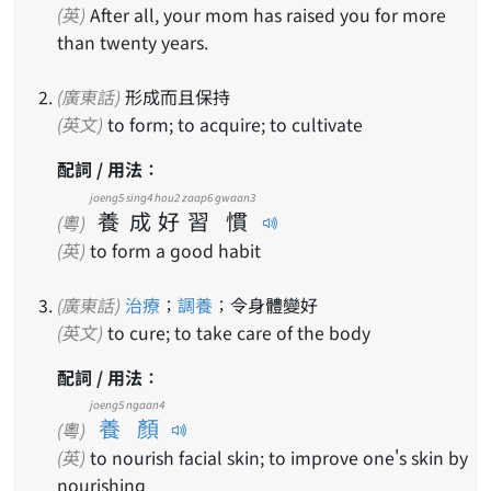
(英)
After all, your mom has raised you for more
than twenty years.
(廣東話)
形成而且保持
(英文)
to form; to acquire; to cultivate
配詞 / 用法：
joeng5
sing4
hou2
zaap6
gwaan3
養
成
好
習
慣
(粵)
(英)
to form a good habit
(廣東話)
治療
；
調養
；令身體變好
(英文)
to cure; to take care of the body
配詞 / 用法：
joeng5 ngaan4
養顏
(粵)
(英)
to nourish facial skin; to improve one's skin by
nourishing