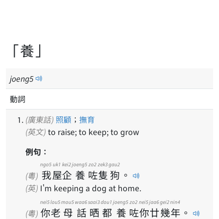
「養」
joeng
5
動詞
(廣東話)
照顧
；
撫育
(英文)
to raise; to keep; to grow
例句：
ngo5
uk1
kei2
joeng5
zo2
zek3
gau2
我
屋
企
養
咗
隻
狗
。
(粵)
(英)
I'm keeping a dog at home.
nei5
lou5
mou5
waa6
saai3
dou1
joeng5
zo2
nei5
jaa6
gei2
nin4
你
老
母
話
晒
都
養
咗
你
廿
幾
年
。
(粵)