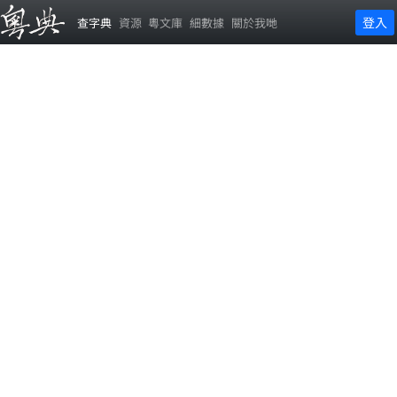
登入
查字典
資源
粵文庫
細數據
關於我哋