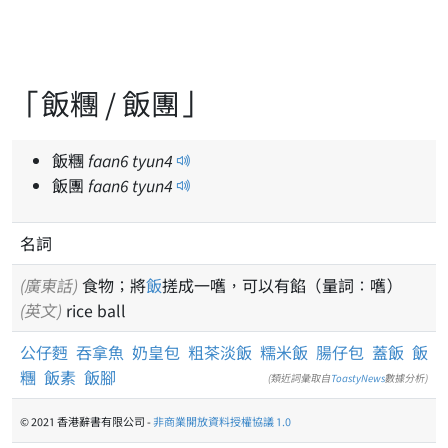
「飯糰 / 飯團」
飯糰
faan
6
tyun
4
飯團
faan
6
tyun
4
名詞
(廣東話)
食物；將
飯
搓成一嚿，可以有餡（量詞：嚿）
(英文)
rice ball
公仔麪
吞拿魚
奶皇包
粗茶淡飯
糯米飯
腸仔包
蓋飯
飯
糰
飯素
飯腳
(類近詞彙取自
ToastyNews
數據分析)
© 2021 香港辭書有限公司 -
非商業開放資料授權協議 1.0