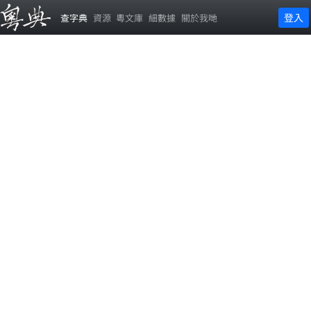
登入
查字典
資源
粵文庫
細數據
關於我哋