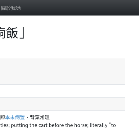
關於我哋
痾飯」
即
本末倒置
、背棄常理