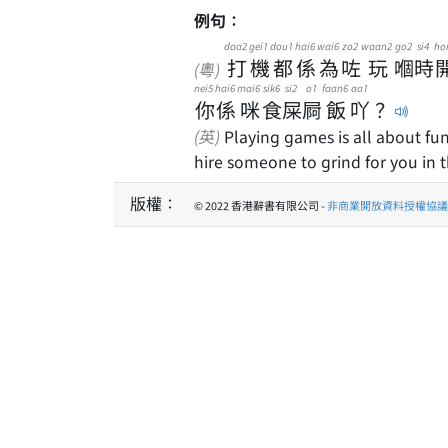
例句：
daa2
gei1
dou1
hai6
wai6
zo2
waan2
go2
si4
ho
打
機
都
係
為
咗
玩
嗰
時
(粵)
nei5
hai6
mai6
sik6
si2
o1
faan6
aa1
你
係
咪
食
屎
屙
飯
吖
？
(英)
Playing games is all about fun
hire someone to grind for you in 
版權：
© 2022 香港辭書有限公司 -
非商業開放資料授權協議 1