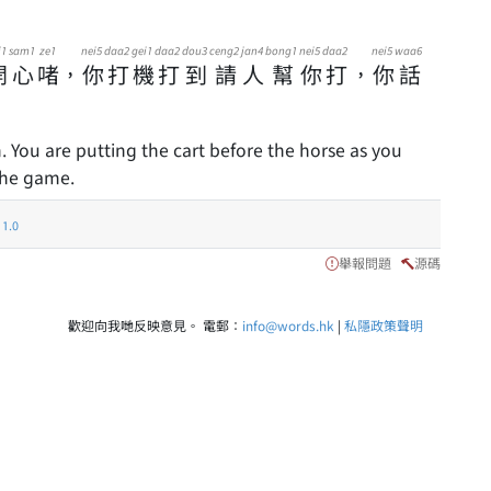
i1
sam1
ze1
nei5
daa2
gei1
daa2
dou3
ceng2
jan4
bong1
nei5
daa2
nei5
waa6
開
心
啫
，
你
打
機
打
到
請
人
幫
你
打
，
你
話
. You are putting the cart before the horse as you
the game.
.0
舉報問題
源碼
歡迎向我哋反映意見。 電郵：
info@words.hk
|
私隱政策聲明