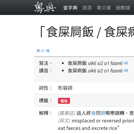
查字典
資源
粵文庫
細數據
「食屎屙飯 / 食屎
第 #1 條
寫法、
食屎屙飯
sik
6
si
2
o
1
faan
6
讀音：
食屎痾飯
sik
6
si
2
o
1
faan
6
詞性：
形容詞
標籤：
粗俗
解釋：
(廣東話)
話人將
食
同
屙
嘅嘢調轉，意
(英文)
misplaced or reversed priorities; putting the cart before the horse; literally "to
eat faeces and excrete rice"