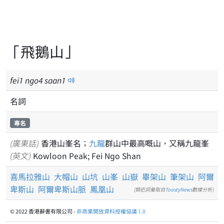
「飛鵝山」
fei
1
ngo
4
saan
1
名詞
專名
(廣東話)
香港山峯名；
九龍
群山中最高嘅山，又稱九龍峯
(英文)
Kowloon Peak; Fei Ngo Shan
喜馬拉雅山
大帽山
山坑
山峯
山嶽
畢架山
筆架山
阿爾
卑斯山
阿爾卑斯山脈
鳳凰山
(類近詞彙取自
ToastyNews
數據分析)
© 2022 香港辭書有限公司 -
非商業開放資料授權協議 1.0