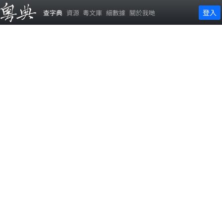
登入
查字典
資源
粵文庫
細數據
關於我哋