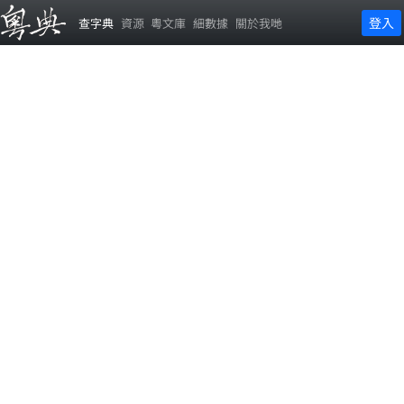
登入
查字典
資源
粵文庫
細數據
關於我哋