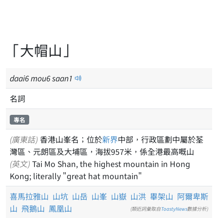
「大帽山」
daai
6
mou
6
saan
1
名詞
專名
(廣東話)
香港山峯名；位於
新界
中部，行政區劃中屬於荃
灣區、元朗區及大埔區，海拔957米，係全港最高嘅山
(英文)
Tai Mo Shan, the highest mountain in Hong
Kong; literally "great hat mountain"
喜馬拉雅山
山坑
山岳
山峯
山嶽
山洪
畢架山
阿爾卑斯
山
飛鵝山
鳳凰山
(類近詞彙取自
ToastyNews
數據分析)