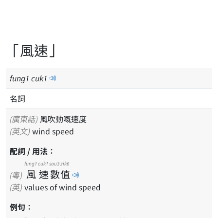
「風速」
fung
1
cuk
1
名詞
(廣東話)
風吹動嘅速度
(英文)
wind speed
配詞 / 用法：
fung1
cuk1
sou3
zik6
風
速
數
值
(粵)
(英)
values of wind speed
例句：