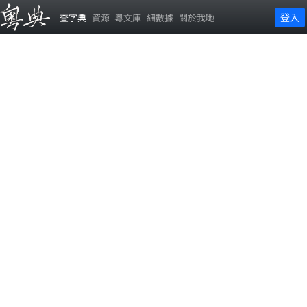
登入
查字典
資源
粵文庫
細數據
關於我哋